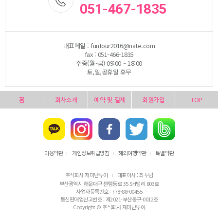
051-467-1835
대표메일 : funtour2016@nate.com
fax : 051-466-1835
주중(월~금) 09:00 ~ 18:00
토,일,공휴일 휴무
홈
회사소개
예약 및 결제
회원가입
TOP
이용약관
개인정보취급방침
해외여행약관
특별약관
l
l
l
주식회사 재미난투어
대표이사 : 최부림
l
부산광역시 해운대구 센텀동로 35 SH밸리 803호
사업자등록번호 : 778-88-00455
통신판매업신고번호 : 제2021-부산동구-0012호
Copyright © 주식회사 재미난투어