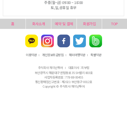
주중(월~금) 09:00 ~ 18:00
토,일,공휴일 휴무
홈
회사소개
예약 및 결제
회원가입
TOP
이용약관
개인정보취급방침
해외여행약관
특별약관
l
l
l
주식회사 재미난투어
대표이사 : 최부림
l
부산광역시 해운대구 센텀동로 35 SH밸리 803호
사업자등록번호 : 778-88-00455
통신판매업신고번호 : 제2021-부산동구-0012호
Copyright © 주식회사 재미난투어