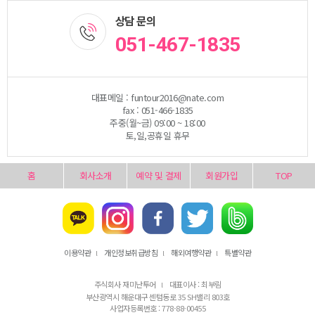
상담 문의
051-467-1835
대표메일 : funtour2016@nate.com
fax : 051-466-1835
주중(월~금) 09:00 ~ 18:00
토,일,공휴일 휴무
홈
회사소개
예약 및 결제
회원가입
TOP
이용약관
개인정보취급방침
해외여행약관
특별약관
l
l
l
주식회사 재미난투어
대표이사 : 최부림
l
부산광역시 해운대구 센텀동로 35 SH밸리 803호
사업자등록번호 : 778-88-00455