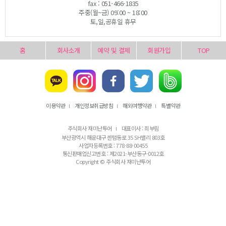
fax : 051-466-1835
주중(월~금) 09:00 ~ 18:00
토,일,공휴일 휴무
홈
회사소개
예약 및 결제
회원가입
TOP
이용약관
개인정보취급방침
해외여행약관
특별약관
l
l
l
주식회사 재미난투어
대표이사 : 최부림
l
부산광역시 해운대구 센텀동로 35 SH밸리 803호
사업자등록번호 : 778-88-00455
통신판매업신고번호 : 제2021-부산동구-0012호
Copyright © 주식회사 재미난투어