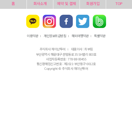
홈
회사소개
예약 및 결제
회원가입
TOP
이용약관
개인정보취급방침
해외여행약관
특별약관
l
l
l
주식회사 재미난투어
대표이사 : 최부림
l
부산광역시 해운대구 센텀동로 35 SH밸리 803호
사업자등록번호 : 778-88-00455
통신판매업신고번호 : 제2021-부산동구-0012호
Copyright © 주식회사 재미난투어