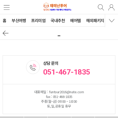
홈
부산여행
프리미엄
국내추천
에어텔
해외패키지
B2B
_
상담 문의
051-467-1835
대표메일 : funtour2016@nate.com
fax : 051-466-1835
주중(월~금) 09:00 ~ 18:00
토,일,공휴일 휴무