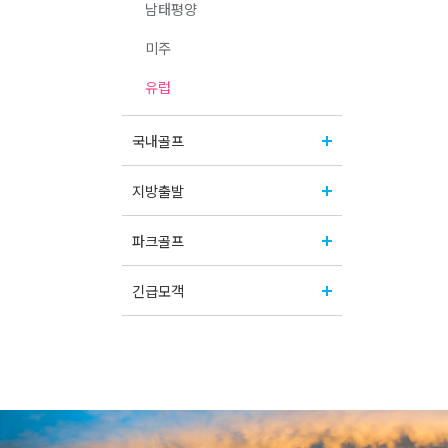
남태평양
미주
유럽
국내골프
지방출발
파크골프
긴급모객