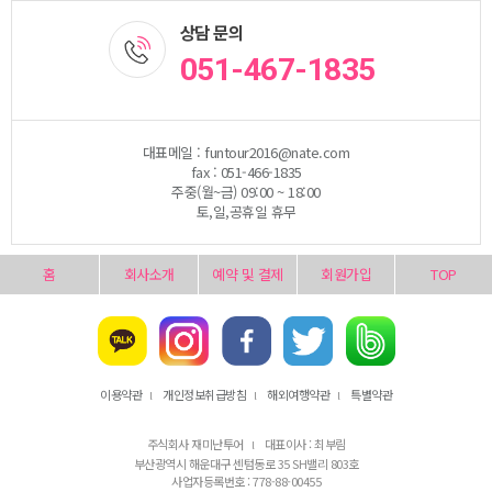
상담 문의
051-467-1835
대표메일 : funtour2016@nate.com
fax : 051-466-1835
주중(월~금) 09:00 ~ 18:00
토,일,공휴일 휴무
홈
회사소개
예약 및 결제
회원가입
TOP
이용약관
개인정보취급방침
해외여행약관
특별약관
l
l
l
주식회사 재미난투어
대표이사 : 최부림
l
부산광역시 해운대구 센텀동로 35 SH밸리 803호
사업자등록번호 : 778-88-00455