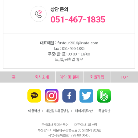
상담 문의
051-467-1835
대표메일 : funtour2016@nate.com
fax : 051-466-1835
주중(월~금) 09:00 ~ 18:00
토,일,공휴일 휴무
홈
회사소개
예약 및 결제
회원가입
TOP
이용약관
개인정보취급방침
해외여행약관
특별약관
l
l
l
주식회사 재미난투어
대표이사 : 최부림
l
부산광역시 해운대구 센텀동로 35 SH밸리 803호
사업자등록번호 : 778-88-00455